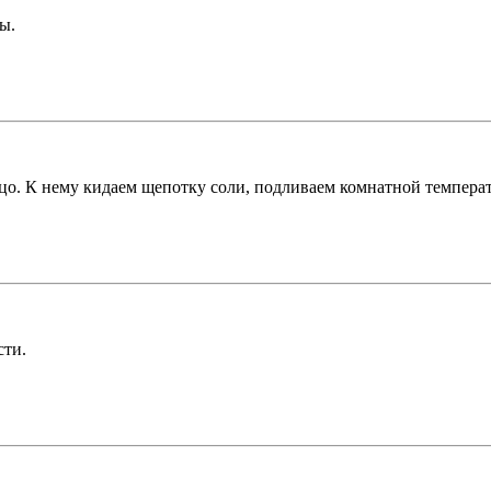
ы.
цо. К нему кидаем щепотку соли, подливаем комнатной темпера
сти.